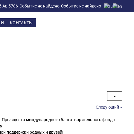
5 Ав 5786
Событие не найдено
Событие не найдено
ИИ
КОНТАКТЫ
Следующий »
ет Президента международного благотворительного фонда
я!
ной поддержки родных и друзей!