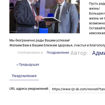
Пусть рад
жизнь!
Большую б
жизнь не 
возможнос
Оставайте
неиссякае
Мы безгранично рады Вашим успехам!
Желаем Вам и Вашим близким здоровья, счастья и благополу
Автор: :
Адм
Опубликовано в:
Поздравления
« Предыдущая
Уведомления
URL адреса уведомлений: