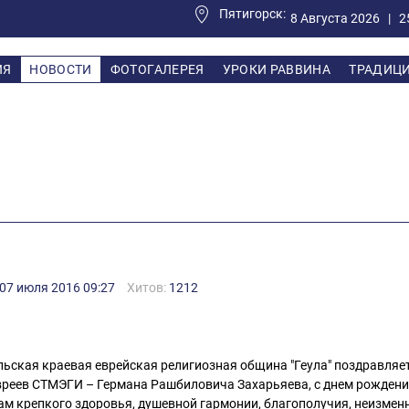
Пятигорск:
8 Августа 2026 |
2
ИЯ
НОВОСТИ
ФОТОГАЛЕРЕЯ
УРОКИ РАВВИНА
ТРАДИЦ
07 июля 2016 09:27
Хитов:
1212
ьская краевая еврейская религиозная община "Геула" поздравля
вреев СТМЭГИ – Германа Рашбиловича Захарьяева, с днем рождени
м крепкого здоровья, душевной гармонии, благополучия, неизмен