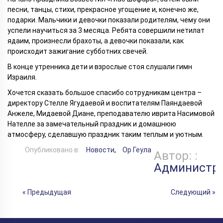
песни, танцы, стихи, прекрасное угощение и, конечно же,
подарки. Мальчики и девочки показали родителям, чему они
успели научиться за 3 месяца. Ребята совершили нетилат
ядаим, произнесли брахоты, а девочки показали, как
происходит зажигание субботних свечей.
В конце утренника дети и взрослые стоя слушали гимн
Израиля.
Хочется сказать большое спасибо сотрудникам центра –
директору Стелле Ягудаевой и воспитателям Паяндаевой
Анжеле, Мидаевой Диане, преподавателю иврита Насимовой
Нателле за замечательный праздник и домашнюю
атмосферу, сделавшую праздник таким теплым и уютным.
Опубликовано в:
Новости
,
Ор Геула
Автор: :
Администр
« Предыдущая
Следующий »